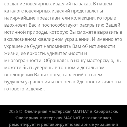
создание ювелирных изделий на заказ. В нашем
каталоге ювелирных изделий представлены
наиярчайшие представители коллекции, которые
вдохновят Вас и поспособствуют раскрытию Вашей
истинной природы, которую Вы сможете выразить в
эксклюзивном ювелирном украшении. И именно это
украшение будет напоминать Вам об истинности
жизни, ее яркости, удивительности и
многогранности. Обращаясь в нашу мастерскую, Вы
можете быть уверены в точном и детальном
воплощении Ваших представлений о своем
будущем украшении и непревзойденности качества
готового изделия.
2026 ©
Ювелирная мастерская МАГНАТ в Хабаровске.
Ювелирная мастерская MAGNAT изготавливает,
ремонтирует и реставрирует ювелирные украшения