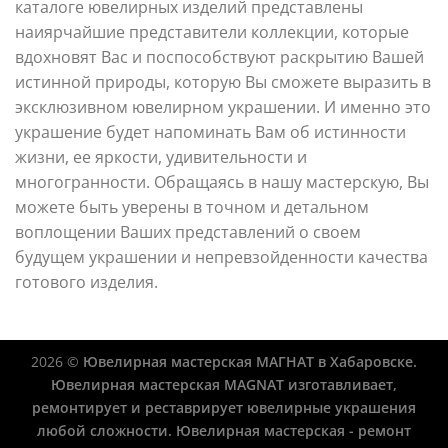
каталоге ювелирных изделий представлены
наиярчайшие представители коллекции, которые
вдохновят Вас и поспособствуют раскрытию Вашей
истинной природы, которую Вы сможете выразить в
эксклюзивном ювелирном украшении. И именно это
украшение будет напоминать Вам об истинности
жизни, ее яркости, удивительности и
многогранности. Обращаясь в нашу мастерскую, Вы
можете быть уверены в точном и детальном
воплощении Ваших представлений о своем
будущем украшении и непревзойденности качества
готового изделия.
2026 ©
Ювелирная мастерская МАГНАТ в Хабаровске.
Ювелирная мастерская MAGNAT изготавливает,
ремонтирует и реставрирует ювелирные украшения
любой сложности. Ювелирная мастерская - ремонт